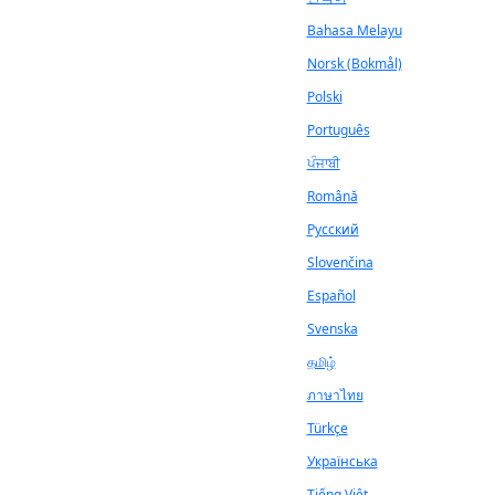
Bahasa Melayu
Norsk (Bokmål)
Polski
Português
ਪੰਜਾਬੀ
Română
Русский
Slovenčina
Español
Svenska
தமிழ்
ภาษาไทย
Türkçe
Українська
Tiếng Việt