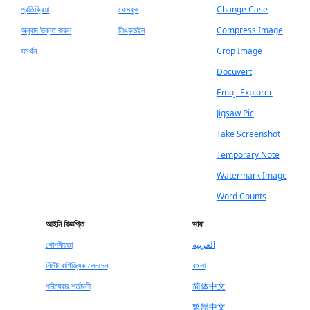
প্রতিক্রিয়া
ফেসবুক
Change Case
অনুবাদ উন্নত করুন
লিঙ্কডইন
Compress Image
সমর্থন
Crop Image
Docuvert
Emoji Explorer
Jigsaw Pic
Take Screenshot
Temporary Note
Watermark Image
Word Counts
আইনি বিজ্ঞপ্তি
ভাষা
গোপনীয়তা
العربية
নির্দিষ্ট বাণিজ্যিক লেনদেন
বাংলা
পরিষেবার শর্তাবলী
简体中文
繁體中文