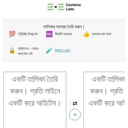
তালিকার সমন্বয় তৈরি করুন।
💯
♾️
👍
100% বিনামূল্যে
সীমাহীন ব্যবহার
ব্যবহার করা সহজ
ব্যক্তিগত - কোনও
🔒
🧪
উদাহরণ দেখুন
আপলোড নেই
⇄
+