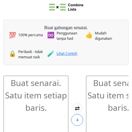
Buat gabungan senarai.
Penggunaan
Mudah
💯
♾️
👍
100% percuma
tanpa had
digunakan
Peribadi - tidak
🔒
🧪
Lihat Contoh
memuat naik
⇄
+