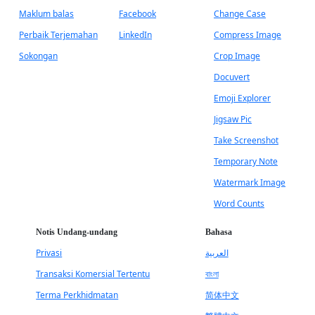
Maklum balas
Facebook
Change Case
Perbaik Terjemahan
LinkedIn
Compress Image
Sokongan
Crop Image
Docuvert
Emoji Explorer
Jigsaw Pic
Take Screenshot
Temporary Note
Watermark Image
Word Counts
Notis Undang-undang
Bahasa
Privasi
العربية
Transaksi Komersial Tertentu
বাংলা
Terma Perkhidmatan
简体中文