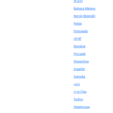
한국어
Bahasa Melayu
Norsk (Bokmål)
Polski
Português
ਪੰਜਾਬੀ
Română
Русский
Slovenčina
Español
Svenska
தமிழ்
ภาษาไทย
Türkçe
Українська