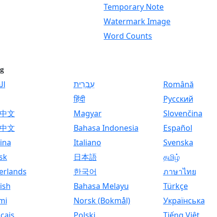
Temporary Note
Watermark Image
Word Counts
g
ال
עִבְרִית
Română
हिंदी
Русский
中文
Magyar
Slovenčina
中文
Bahasa Indonesia
Español
ina
Italiano
Svenska
sk
日本語
தமிழ்
erlands
한국어
ภาษาไทย
ish
Bahasa Melayu
Türkçe
mi
Norsk (Bokmål)
Українська
çais
Polski
Tiếng Việt