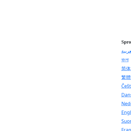
Spro
عربية
বাংলা
简体
繁體
Češt
Dan
Ned
Engl
Suo
Fran