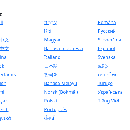
g
ال
עִבְרִית
Română
हिंदी
Русский
中文
Magyar
Slovenčina
中文
Bahasa Indonesia
Español
ina
Italiano
Svenska
sk
日本語
தமிழ்
erlands
한국어
ภาษาไทย
ish
Bahasa Melayu
Türkçe
mi
Norsk (Bokmål)
Українська
çais
Polski
Tiếng Việt
tsch
Português
ηνικά
ਪੰਜਾਬੀ