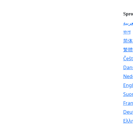
Spro
عربية
বাংলা
简体
繁體
Češt
Dan
Ned
Engl
Suo
Fran
Deu
Ελλ