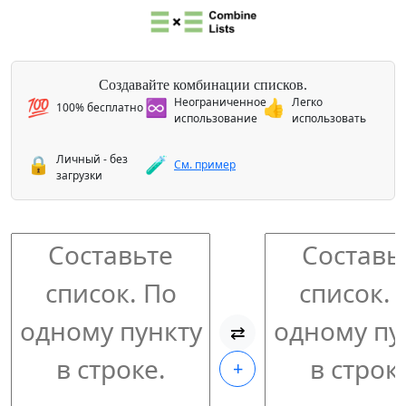
Создавайте комбинации списков.
Неограниченное
Легко
💯
♾️
👍
100% бесплатно
использование
использовать
Личный - без
🔒
🧪
См. пример
загрузки
⇄
+