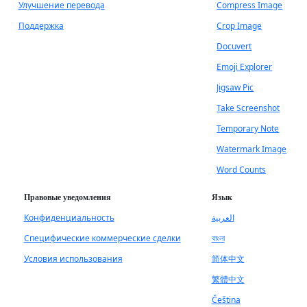
Улучшение перевода
Compress Image
Поддержка
Crop Image
Docuvert
Emoji Explorer
Jigsaw Pic
Take Screenshot
Temporary Note
Watermark Image
Word Counts
Правовые уведомления
Язык
Конфиденциальность
العربية
Специфические коммерческие сделки
বাংলা
Условия использования
简体中文
繁體中文
Čeština