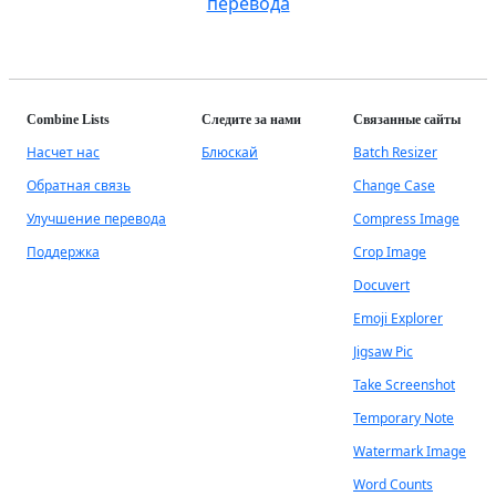
перевода
Combine Lists
Следите за нами
Связанные сайты
Насчет нас
Блюскай
Batch Resizer
Обратная связь
Change Case
Улучшение перевода
Compress Image
Поддержка
Crop Image
Docuvert
Emoji Explorer
Jigsaw Pic
Take Screenshot
Temporary Note
Watermark Image
Word Counts