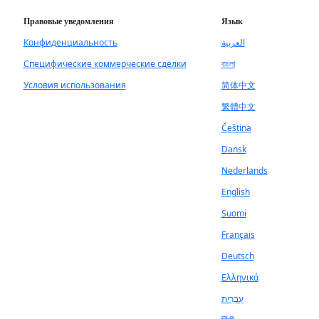
Правовые уведомления
Язык
Конфиденциальность
العربية
Специфические коммерческие сделки
বাংলা
Условия использования
简体中文
繁體中文
Čeština
Dansk
Nederlands
English
Suomi
Français
Deutsch
Ελληνικά
עִבְרִית