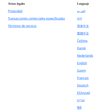
Avisos legales
Lenguaje
Privacidad
العربية
Transacciones comerciales especificadas
বাংলা
Términos de servicio
简体中文
繁體中文
Čeština
Dansk
Nederlands
English
Suomi
Français
Deutsch
Ελληνικά
עִבְרִית
हिंदी