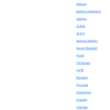
Magyar
Bahasa Indonesia
Italiano
日本語
한국어
Bahasa Melayu
Norsk (Bokmål)
Polski
Português
ਪੰਜਾਬੀ
Română
Русский
Slovenčina
Español
Svenska