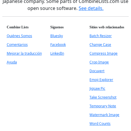
Japanese company. Some parts of CombineLists.com use
open source software.
See details.
Combine Lists
Síguenos
Sitios web relacionados
Quiénes Somos
Bluesky
Batch Resizer
Comentarios
Facebook
Change Case
Mejorar la traducción
LinkedIn
Compress Image
Ayuda
Crop Image
Docuvert
Emoji Explorer
Jigsaw Pic
Take Screenshot
Temporary Note
Watermark Image
Word Counts