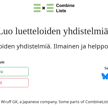
Luo luetteloiden yhdistelmiä
oiden yhdistelmiä. Ilmainen ja helpp
ute
So
vä
d
 Wruff GK, a Japanese company. Some parts of CombineLis