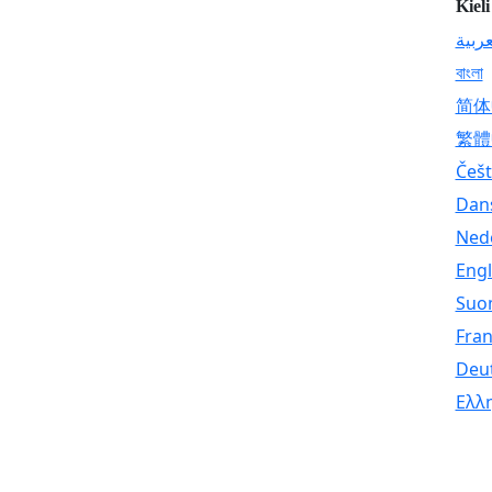
Kieli
عربية
বাংলা
简体
繁體
Češt
Dan
Ned
Engl
Suo
Fran
Deu
Ελλ