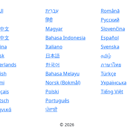
ال
עִבְרִית
Română
हिंदी
Русский
中文
Magyar
Slovenčina
中文
Bahasa Indonesia
Español
ina
Italiano
Svenska
sk
日本語
தமிழ்
erlands
한국어
ภาษาไทย
ish
Bahasa Melayu
Türkçe
mi
Norsk (Bokmål)
Українська
çais
Polski
Tiếng Việt
tsch
Português
ηνικά
ਪੰਜਾਬੀ
© 2026