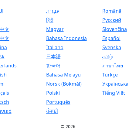
ال
עִבְרִית
Română
हिंदी
Русский
中文
Magyar
Slovenčina
中文
Bahasa Indonesia
Español
ina
Italiano
Svenska
sk
日本語
தமிழ்
erlands
한국어
ภาษาไทย
ish
Bahasa Melayu
Türkçe
mi
Norsk (Bokmål)
Українська
çais
Polski
Tiếng Việt
tsch
Português
ηνικά
ਪੰਜਾਬੀ
© 2026