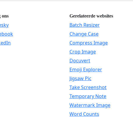
g ons
Gerelateerde websites
esky
Batch Resizer
ebook
Change Case
kedIn
Compress Image
Crop Image
Docuvert
Emoji Explorer
Jigsaw Pic
Take Screenshot
Temporary Note
Watermark Image
Word Counts