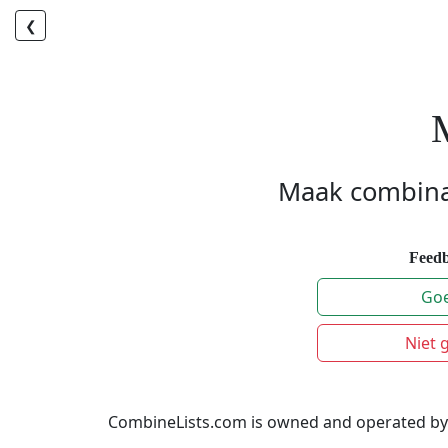
❮
M
Maak combinati
Feed
Go
Niet 
CombineLists.com is owned and operated by