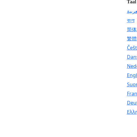
Taal
عربية
বাংলা
简体
繁體
Češt
Dan
Ned
Engl
Suo
Fran
Deu
Ελλ