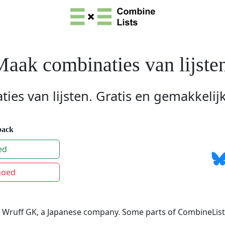
aak combinaties van lijste
es van lijsten. Gratis en gemakkelij
back
ed
goed
 Wruff GK, a Japanese company. Some parts of CombineLis