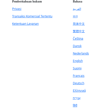
Pemberitahuan hukum
Bahasa
Privasi
العربية
Transaksi Komersial Tertentu
বাংলা
Ketentuan Layanan
简体中文
繁體中文
Čeština
Dansk
Nederlands
English
Suomi
Français
Deutsch
Ελληνικά
עִבְרִית
हिंदी