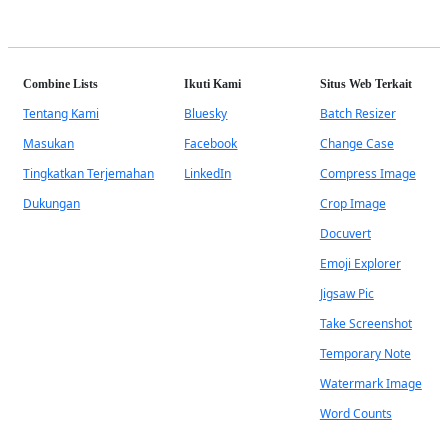
Combine Lists
Ikuti Kami
Situs Web Terkait
Tentang Kami
Bluesky
Batch Resizer
Masukan
Facebook
Change Case
Tingkatkan Terjemahan
LinkedIn
Compress Image
Dukungan
Crop Image
Docuvert
Emoji Explorer
Jigsaw Pic
Take Screenshot
Temporary Note
Watermark Image
Word Counts