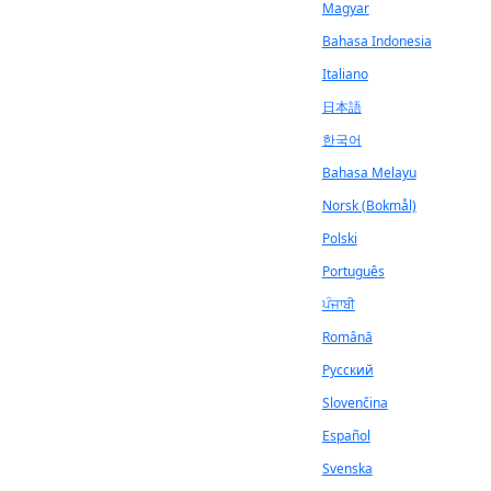
Magyar
Bahasa Indonesia
Italiano
日本語
한국어
Bahasa Melayu
Norsk (Bokmål)
Polski
Português
ਪੰਜਾਬੀ
Română
Русский
Slovenčina
Español
Svenska